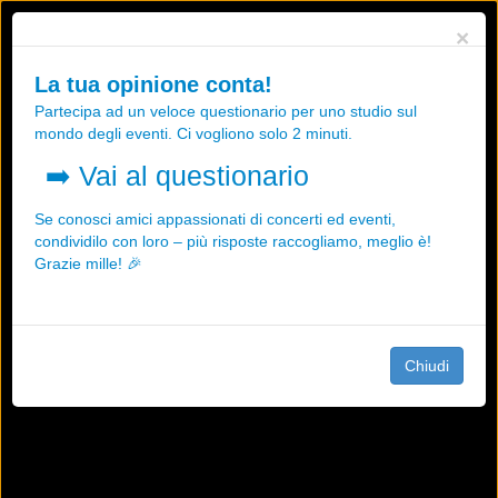
Utilizziamo i cookies, anche di "terze parti", per essere sicuri che tu
×
possa avere la migliore esperienza sul nostro sito.
Qualsiasi interazione e la prosecuzione della navigazione su questo
La tua opinione conta!
sito rappresenta un'accettazione della nostra politica sui cookies.
Partecipa ad un veloce questionario per uno studio sul
OK
Maggiori informazioni
mondo degli eventi. Ci vogliono solo 2 minuti.
➡️
Vai al questionario
Se conosci amici appassionati di concerti ed eventi,
condividilo con loro – più risposte raccogliamo, meglio è!
Grazie mille! 🎉
Chiudi