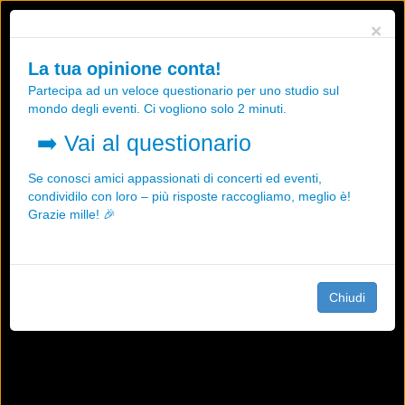
Utilizziamo i cookies, anche di "terze parti", per essere sicuri che tu
×
possa avere la migliore esperienza sul nostro sito.
Qualsiasi interazione e la prosecuzione della navigazione su questo
La tua opinione conta!
sito rappresenta un'accettazione della nostra politica sui cookies.
Partecipa ad un veloce questionario per uno studio sul
OK
Maggiori informazioni
mondo degli eventi. Ci vogliono solo 2 minuti.
➡️
Vai al questionario
Se conosci amici appassionati di concerti ed eventi,
condividilo con loro – più risposte raccogliamo, meglio è!
Grazie mille! 🎉
Chiudi