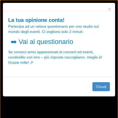
Utilizziamo i cookies, anche di "terze parti", per essere sicuri che tu
×
possa avere la migliore esperienza sul nostro sito.
Qualsiasi interazione e la prosecuzione della navigazione su questo
La tua opinione conta!
sito rappresenta un'accettazione della nostra politica sui cookies.
Partecipa ad un veloce questionario per uno studio sul
OK
Maggiori informazioni
mondo degli eventi. Ci vogliono solo 2 minuti.
➡️
Vai al questionario
Se conosci amici appassionati di concerti ed eventi,
condividilo con loro – più risposte raccogliamo, meglio è!
Grazie mille! 🎉
Chiudi