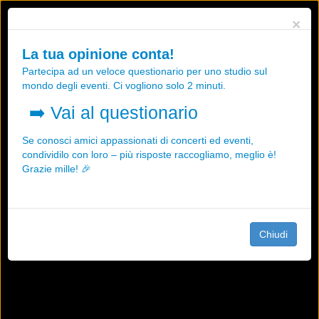
Utilizziamo i cookies, anche di "terze parti", per essere sicuri che tu
×
possa avere la migliore esperienza sul nostro sito.
Qualsiasi interazione e la prosecuzione della navigazione su questo
La tua opinione conta!
sito rappresenta un'accettazione della nostra politica sui cookies.
Partecipa ad un veloce questionario per uno studio sul
OK
Maggiori informazioni
mondo degli eventi. Ci vogliono solo 2 minuti.
➡️
Vai al questionario
Se conosci amici appassionati di concerti ed eventi,
condividilo con loro – più risposte raccogliamo, meglio è!
Grazie mille! 🎉
Chiudi