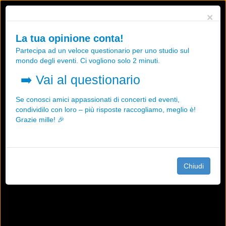
Utilizziamo i cookies, anche di "terze parti", per essere sicuri che tu
×
possa avere la migliore esperienza sul nostro sito.
Qualsiasi interazione e la prosecuzione della navigazione su questo
La tua opinione conta!
sito rappresenta un'accettazione della nostra politica sui cookies.
Partecipa ad un veloce questionario per uno studio sul
OK
Maggiori informazioni
mondo degli eventi. Ci vogliono solo 2 minuti.
➡️
Vai al questionario
Se conosci amici appassionati di concerti ed eventi,
condividilo con loro – più risposte raccogliamo, meglio è!
Grazie mille! 🎉
Chiudi