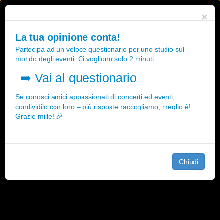
Utilizziamo i cookies, anche di "terze parti", per essere sicuri che tu
×
possa avere la migliore esperienza sul nostro sito.
Qualsiasi interazione e la prosecuzione della navigazione su questo
La tua opinione conta!
sito rappresenta un'accettazione della nostra politica sui cookies.
Partecipa ad un veloce questionario per uno studio sul
OK
Maggiori informazioni
mondo degli eventi. Ci vogliono solo 2 minuti.
➡️
Vai al questionario
Se conosci amici appassionati di concerti ed eventi,
condividilo con loro – più risposte raccogliamo, meglio è!
Grazie mille! 🎉
Chiudi