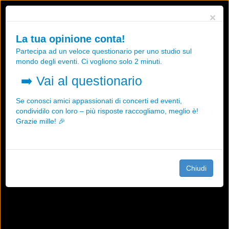
Utilizziamo i cookies, anche di "terze parti", per essere sicuri che tu
×
possa avere la migliore esperienza sul nostro sito.
Qualsiasi interazione e la prosecuzione della navigazione su questo
La tua opinione conta!
sito rappresenta un'accettazione della nostra politica sui cookies.
Partecipa ad un veloce questionario per uno studio sul
OK
Maggiori informazioni
mondo degli eventi. Ci vogliono solo 2 minuti.
➡️
Vai al questionario
Se conosci amici appassionati di concerti ed eventi,
condividilo con loro – più risposte raccogliamo, meglio è!
Grazie mille! 🎉
Chiudi