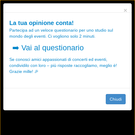
Utilizziamo i cookies, anche di "terze parti", per essere sicuri che tu
×
possa avere la migliore esperienza sul nostro sito.
Qualsiasi interazione e la prosecuzione della navigazione su questo
La tua opinione conta!
sito rappresenta un'accettazione della nostra politica sui cookies.
Partecipa ad un veloce questionario per uno studio sul
OK
Maggiori informazioni
mondo degli eventi. Ci vogliono solo 2 minuti.
➡️
Vai al questionario
Se conosci amici appassionati di concerti ed eventi,
condividilo con loro – più risposte raccogliamo, meglio è!
Grazie mille! 🎉
Chiudi