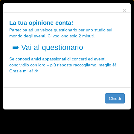
Utilizziamo i cookies, anche di "terze parti", per essere sicuri che tu
×
possa avere la migliore esperienza sul nostro sito.
Qualsiasi interazione e la prosecuzione della navigazione su questo
La tua opinione conta!
sito rappresenta un'accettazione della nostra politica sui cookies.
Partecipa ad un veloce questionario per uno studio sul
OK
Maggiori informazioni
mondo degli eventi. Ci vogliono solo 2 minuti.
➡️
Vai al questionario
Se conosci amici appassionati di concerti ed eventi,
condividilo con loro – più risposte raccogliamo, meglio è!
Grazie mille! 🎉
Chiudi