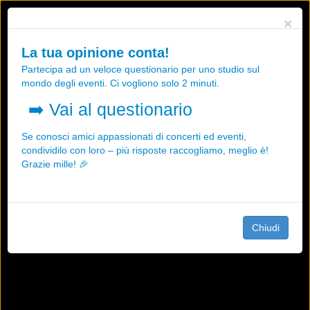
Utilizziamo i cookies, anche di "terze parti", per essere sicuri che tu
×
possa avere la migliore esperienza sul nostro sito.
Qualsiasi interazione e la prosecuzione della navigazione su questo
La tua opinione conta!
sito rappresenta un'accettazione della nostra politica sui cookies.
Partecipa ad un veloce questionario per uno studio sul
OK
Maggiori informazioni
mondo degli eventi. Ci vogliono solo 2 minuti.
➡️
Vai al questionario
Se conosci amici appassionati di concerti ed eventi,
condividilo con loro – più risposte raccogliamo, meglio è!
Grazie mille! 🎉
Chiudi