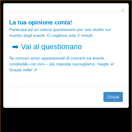
Utilizziamo i cookies, anche di "terze parti", per essere sicuri che tu
×
possa avere la migliore esperienza sul nostro sito.
Qualsiasi interazione e la prosecuzione della navigazione su questo
La tua opinione conta!
sito rappresenta un'accettazione della nostra politica sui cookies.
Partecipa ad un veloce questionario per uno studio sul
OK
Maggiori informazioni
mondo degli eventi. Ci vogliono solo 2 minuti.
➡️
Vai al questionario
Se conosci amici appassionati di concerti ed eventi,
condividilo con loro – più risposte raccogliamo, meglio è!
Grazie mille! 🎉
Chiudi