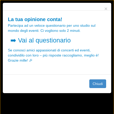
Utilizziamo i cookies, anche di "terze parti", per essere sicuri che tu
×
possa avere la migliore esperienza sul nostro sito.
Qualsiasi interazione e la prosecuzione della navigazione su questo
La tua opinione conta!
sito rappresenta un'accettazione della nostra politica sui cookies.
Partecipa ad un veloce questionario per uno studio sul
OK
Maggiori informazioni
mondo degli eventi. Ci vogliono solo 2 minuti.
➡️
Vai al questionario
Se conosci amici appassionati di concerti ed eventi,
condividilo con loro – più risposte raccogliamo, meglio è!
Grazie mille! 🎉
Chiudi