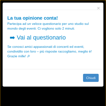
Utilizziamo i cookies, anche di "terze parti", per essere sicuri che tu
×
possa avere la migliore esperienza sul nostro sito.
Qualsiasi interazione e la prosecuzione della navigazione su questo
La tua opinione conta!
sito rappresenta un'accettazione della nostra politica sui cookies.
Partecipa ad un veloce questionario per uno studio sul
OK
Maggiori informazioni
mondo degli eventi. Ci vogliono solo 2 minuti.
➡️
Vai al questionario
Se conosci amici appassionati di concerti ed eventi,
condividilo con loro – più risposte raccogliamo, meglio è!
Grazie mille! 🎉
Chiudi