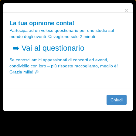
Utilizziamo i cookies, anche di "terze parti", per essere sicuri che tu
×
possa avere la migliore esperienza sul nostro sito.
Qualsiasi interazione e la prosecuzione della navigazione su questo
La tua opinione conta!
sito rappresenta un'accettazione della nostra politica sui cookies.
Partecipa ad un veloce questionario per uno studio sul
OK
Maggiori informazioni
mondo degli eventi. Ci vogliono solo 2 minuti.
➡️
Vai al questionario
Se conosci amici appassionati di concerti ed eventi,
condividilo con loro – più risposte raccogliamo, meglio è!
Grazie mille! 🎉
Chiudi