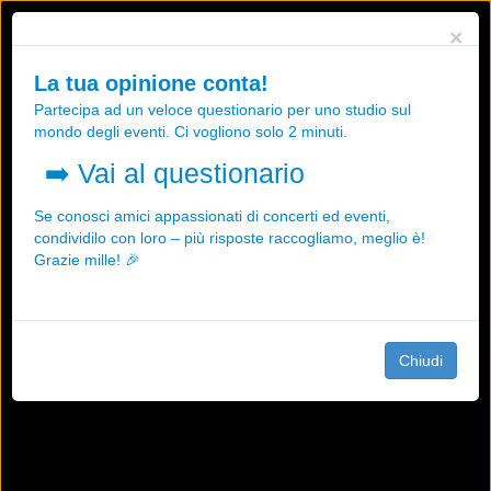
Utilizziamo i cookies, anche di "terze parti", per essere sicuri che tu
×
possa avere la migliore esperienza sul nostro sito.
Qualsiasi interazione e la prosecuzione della navigazione su questo
La tua opinione conta!
sito rappresenta un'accettazione della nostra politica sui cookies.
Partecipa ad un veloce questionario per uno studio sul
OK
Maggiori informazioni
mondo degli eventi. Ci vogliono solo 2 minuti.
➡️
Vai al questionario
Se conosci amici appassionati di concerti ed eventi,
condividilo con loro – più risposte raccogliamo, meglio è!
Grazie mille! 🎉
Chiudi