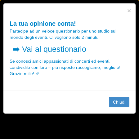
Utilizziamo i cookies, anche di "terze parti", per essere sicuri che tu
×
possa avere la migliore esperienza sul nostro sito.
Qualsiasi interazione e la prosecuzione della navigazione su questo
La tua opinione conta!
sito rappresenta un'accettazione della nostra politica sui cookies.
Partecipa ad un veloce questionario per uno studio sul
OK
Maggiori informazioni
mondo degli eventi. Ci vogliono solo 2 minuti.
➡️
Vai al questionario
Se conosci amici appassionati di concerti ed eventi,
condividilo con loro – più risposte raccogliamo, meglio è!
Grazie mille! 🎉
Chiudi