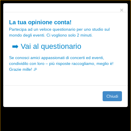
Utilizziamo i cookies, anche di "terze parti", per essere sicuri che tu
×
possa avere la migliore esperienza sul nostro sito.
Qualsiasi interazione e la prosecuzione della navigazione su questo
La tua opinione conta!
sito rappresenta un'accettazione della nostra politica sui cookies.
Partecipa ad un veloce questionario per uno studio sul
OK
Maggiori informazioni
mondo degli eventi. Ci vogliono solo 2 minuti.
➡️
Vai al questionario
Se conosci amici appassionati di concerti ed eventi,
condividilo con loro – più risposte raccogliamo, meglio è!
Grazie mille! 🎉
Chiudi