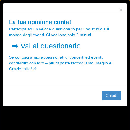
Utilizziamo i cookies, anche di "terze parti", per essere sicuri che tu
×
possa avere la migliore esperienza sul nostro sito.
Qualsiasi interazione e la prosecuzione della navigazione su questo
La tua opinione conta!
sito rappresenta un'accettazione della nostra politica sui cookies.
Partecipa ad un veloce questionario per uno studio sul
OK
Maggiori informazioni
mondo degli eventi. Ci vogliono solo 2 minuti.
➡️
Vai al questionario
Se conosci amici appassionati di concerti ed eventi,
condividilo con loro – più risposte raccogliamo, meglio è!
Grazie mille! 🎉
Chiudi