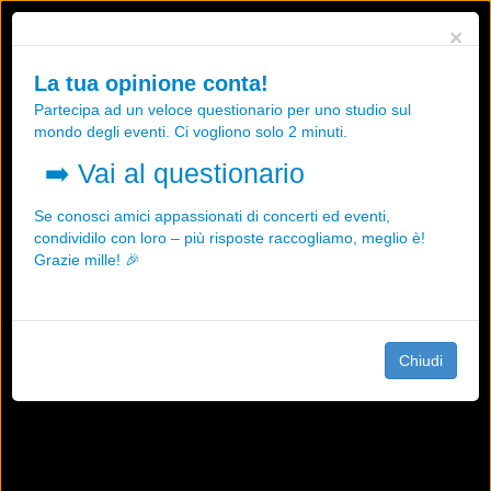
Utilizziamo i cookies, anche di "terze parti", per essere sicuri che tu
×
possa avere la migliore esperienza sul nostro sito.
Qualsiasi interazione e la prosecuzione della navigazione su questo
La tua opinione conta!
sito rappresenta un'accettazione della nostra politica sui cookies.
Partecipa ad un veloce questionario per uno studio sul
OK
Maggiori informazioni
mondo degli eventi. Ci vogliono solo 2 minuti.
➡️
Vai al questionario
Se conosci amici appassionati di concerti ed eventi,
condividilo con loro – più risposte raccogliamo, meglio è!
Grazie mille! 🎉
Chiudi