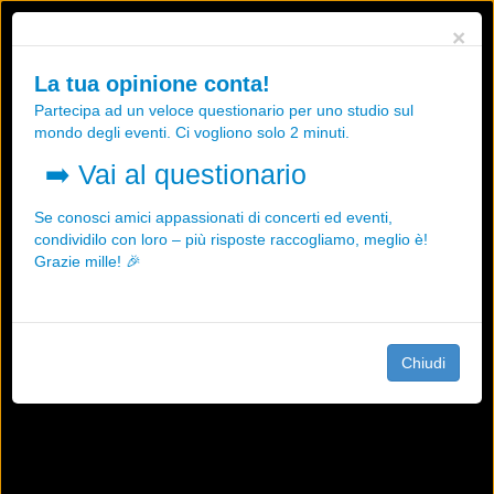
Utilizziamo i cookies, anche di "terze parti", per essere sicuri che tu
×
possa avere la migliore esperienza sul nostro sito.
Qualsiasi interazione e la prosecuzione della navigazione su questo
La tua opinione conta!
sito rappresenta un'accettazione della nostra politica sui cookies.
Partecipa ad un veloce questionario per uno studio sul
OK
Maggiori informazioni
mondo degli eventi. Ci vogliono solo 2 minuti.
➡️
Vai al questionario
Se conosci amici appassionati di concerti ed eventi,
condividilo con loro – più risposte raccogliamo, meglio è!
Grazie mille! 🎉
Chiudi