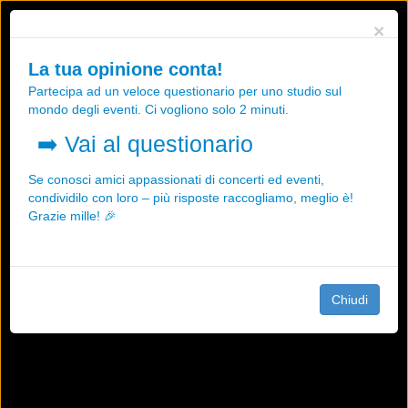
Utilizziamo i cookies, anche di "terze parti", per essere sicuri che tu
×
possa avere la migliore esperienza sul nostro sito.
Qualsiasi interazione e la prosecuzione della navigazione su questo
La tua opinione conta!
sito rappresenta un'accettazione della nostra politica sui cookies.
Partecipa ad un veloce questionario per uno studio sul
OK
Maggiori informazioni
mondo degli eventi. Ci vogliono solo 2 minuti.
➡️
Vai al questionario
Se conosci amici appassionati di concerti ed eventi,
condividilo con loro – più risposte raccogliamo, meglio è!
Grazie mille! 🎉
Chiudi