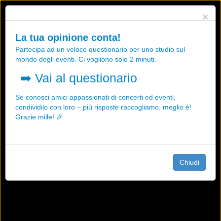
Utilizziamo i cookies, anche di "terze parti", per essere sicuri che tu
×
possa avere la migliore esperienza sul nostro sito.
Qualsiasi interazione e la prosecuzione della navigazione su questo
La tua opinione conta!
sito rappresenta un'accettazione della nostra politica sui cookies.
Partecipa ad un veloce questionario per uno studio sul
OK
Maggiori informazioni
mondo degli eventi. Ci vogliono solo 2 minuti.
➡️
Vai al questionario
Se conosci amici appassionati di concerti ed eventi,
condividilo con loro – più risposte raccogliamo, meglio è!
Grazie mille! 🎉
Chiudi