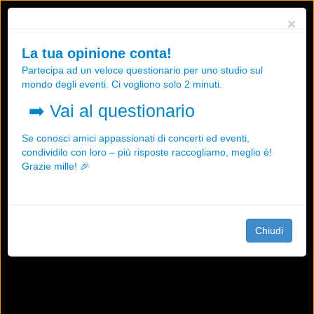
Utilizziamo i cookies, anche di "terze parti", per essere sicuri che tu
×
possa avere la migliore esperienza sul nostro sito.
Qualsiasi interazione e la prosecuzione della navigazione su questo
La tua opinione conta!
sito rappresenta un'accettazione della nostra politica sui cookies.
Partecipa ad un veloce questionario per uno studio sul
OK
Maggiori informazioni
mondo degli eventi. Ci vogliono solo 2 minuti.
➡️
Vai al questionario
Se conosci amici appassionati di concerti ed eventi,
condividilo con loro – più risposte raccogliamo, meglio è!
Grazie mille! 🎉
Chiudi