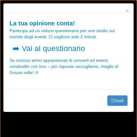
Utilizziamo i cookies, anche di "terze parti", per essere sicuri che tu
×
possa avere la migliore esperienza sul nostro sito.
Qualsiasi interazione e la prosecuzione della navigazione su questo
La tua opinione conta!
sito rappresenta un'accettazione della nostra politica sui cookies.
Partecipa ad un veloce questionario per uno studio sul
OK
Maggiori informazioni
mondo degli eventi. Ci vogliono solo 2 minuti.
➡️
Vai al questionario
Se conosci amici appassionati di concerti ed eventi,
condividilo con loro – più risposte raccogliamo, meglio è!
Grazie mille! 🎉
Chiudi