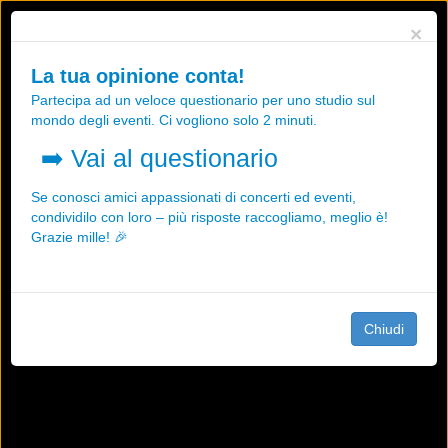
Utilizziamo i cookies, anche di "terze parti", per essere sicuri che tu
×
possa avere la migliore esperienza sul nostro sito.
Qualsiasi interazione e la prosecuzione della navigazione su questo
La tua opinione conta!
sito rappresenta un'accettazione della nostra politica sui cookies.
Partecipa ad un veloce questionario per uno studio sul
OK
Maggiori informazioni
mondo degli eventi. Ci vogliono solo 2 minuti.
➡️
Vai al questionario
Se conosci amici appassionati di concerti ed eventi,
condividilo con loro – più risposte raccogliamo, meglio è!
Grazie mille! 🎉
Chiudi