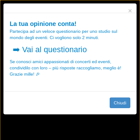
Utilizziamo i cookies, anche di "terze parti", per essere sicuri che tu
×
possa avere la migliore esperienza sul nostro sito.
Qualsiasi interazione e la prosecuzione della navigazione su questo
La tua opinione conta!
sito rappresenta un'accettazione della nostra politica sui cookies.
Partecipa ad un veloce questionario per uno studio sul
OK
Maggiori informazioni
mondo degli eventi. Ci vogliono solo 2 minuti.
➡️
Vai al questionario
Se conosci amici appassionati di concerti ed eventi,
condividilo con loro – più risposte raccogliamo, meglio è!
Grazie mille! 🎉
Chiudi