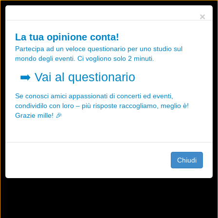
Utilizziamo i cookies, anche di "terze parti", per essere sicuri che tu
×
possa avere la migliore esperienza sul nostro sito.
Qualsiasi interazione e la prosecuzione della navigazione su questo
La tua opinione conta!
sito rappresenta un'accettazione della nostra politica sui cookies.
Partecipa ad un veloce questionario per uno studio sul
OK
Maggiori informazioni
mondo degli eventi. Ci vogliono solo 2 minuti.
➡️
Vai al questionario
Se conosci amici appassionati di concerti ed eventi,
condividilo con loro – più risposte raccogliamo, meglio è!
Grazie mille! 🎉
Chiudi