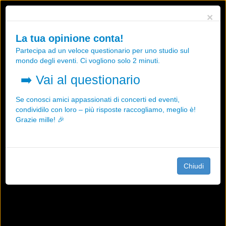
Utilizziamo i cookies, anche di "terze parti", per essere sicuri che tu
×
possa avere la migliore esperienza sul nostro sito.
Qualsiasi interazione e la prosecuzione della navigazione su questo
La tua opinione conta!
sito rappresenta un'accettazione della nostra politica sui cookies.
Partecipa ad un veloce questionario per uno studio sul
OK
Maggiori informazioni
mondo degli eventi. Ci vogliono solo 2 minuti.
➡️
Vai al questionario
Se conosci amici appassionati di concerti ed eventi,
condividilo con loro – più risposte raccogliamo, meglio è!
Grazie mille! 🎉
Chiudi