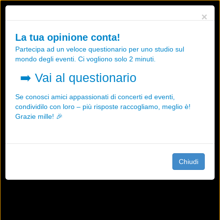
Utilizziamo i cookies, anche di "terze parti", per essere sicuri che tu
×
possa avere la migliore esperienza sul nostro sito.
Qualsiasi interazione e la prosecuzione della navigazione su questo
La tua opinione conta!
sito rappresenta un'accettazione della nostra politica sui cookies.
Partecipa ad un veloce questionario per uno studio sul
OK
Maggiori informazioni
mondo degli eventi. Ci vogliono solo 2 minuti.
➡️
Vai al questionario
Se conosci amici appassionati di concerti ed eventi,
condividilo con loro – più risposte raccogliamo, meglio è!
Grazie mille! 🎉
Chiudi