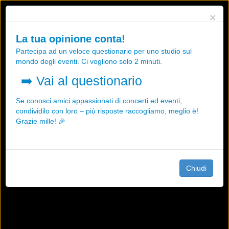
Utilizziamo i cookies, anche di "terze parti", per essere sicuri che tu
×
possa avere la migliore esperienza sul nostro sito.
Qualsiasi interazione e la prosecuzione della navigazione su questo
La tua opinione conta!
sito rappresenta un'accettazione della nostra politica sui cookies.
Partecipa ad un veloce questionario per uno studio sul
OK
Maggiori informazioni
mondo degli eventi. Ci vogliono solo 2 minuti.
➡️
Vai al questionario
Se conosci amici appassionati di concerti ed eventi,
condividilo con loro – più risposte raccogliamo, meglio è!
Grazie mille! 🎉
Chiudi