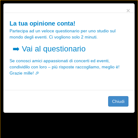
Utilizziamo i cookies, anche di "terze parti", per essere sicuri che tu
×
possa avere la migliore esperienza sul nostro sito.
Qualsiasi interazione e la prosecuzione della navigazione su questo
La tua opinione conta!
sito rappresenta un'accettazione della nostra politica sui cookies.
Partecipa ad un veloce questionario per uno studio sul
OK
Maggiori informazioni
mondo degli eventi. Ci vogliono solo 2 minuti.
➡️
Vai al questionario
Se conosci amici appassionati di concerti ed eventi,
condividilo con loro – più risposte raccogliamo, meglio è!
Grazie mille! 🎉
Chiudi