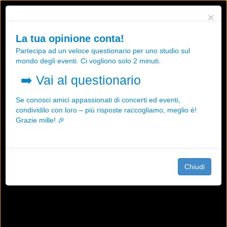
Utilizziamo i cookies, anche di "terze parti", per essere sicuri che tu
×
possa avere la migliore esperienza sul nostro sito.
Qualsiasi interazione e la prosecuzione della navigazione su questo
La tua opinione conta!
sito rappresenta un'accettazione della nostra politica sui cookies.
Partecipa ad un veloce questionario per uno studio sul
OK
Maggiori informazioni
mondo degli eventi. Ci vogliono solo 2 minuti.
➡️
Vai al questionario
Se conosci amici appassionati di concerti ed eventi,
condividilo con loro – più risposte raccogliamo, meglio è!
Grazie mille! 🎉
Chiudi