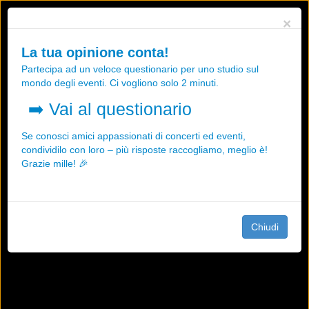
Utilizziamo i cookies, anche di "terze parti", per essere sicuri che tu
×
possa avere la migliore esperienza sul nostro sito.
Qualsiasi interazione e la prosecuzione della navigazione su questo
La tua opinione conta!
sito rappresenta un'accettazione della nostra politica sui cookies.
Partecipa ad un veloce questionario per uno studio sul
OK
Maggiori informazioni
mondo degli eventi. Ci vogliono solo 2 minuti.
➡️
Vai al questionario
Se conosci amici appassionati di concerti ed eventi,
condividilo con loro – più risposte raccogliamo, meglio è!
Grazie mille! 🎉
Chiudi