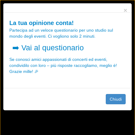
Utilizziamo i cookies, anche di "terze parti", per essere sicuri che tu
×
possa avere la migliore esperienza sul nostro sito.
Qualsiasi interazione e la prosecuzione della navigazione su questo
La tua opinione conta!
sito rappresenta un'accettazione della nostra politica sui cookies.
Partecipa ad un veloce questionario per uno studio sul
OK
Maggiori informazioni
mondo degli eventi. Ci vogliono solo 2 minuti.
➡️
Vai al questionario
Se conosci amici appassionati di concerti ed eventi,
condividilo con loro – più risposte raccogliamo, meglio è!
Grazie mille! 🎉
Chiudi