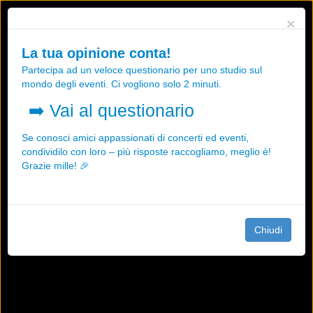
Utilizziamo i cookies, anche di "terze parti", per essere sicuri che tu
×
possa avere la migliore esperienza sul nostro sito.
Qualsiasi interazione e la prosecuzione della navigazione su questo
La tua opinione conta!
sito rappresenta un'accettazione della nostra politica sui cookies.
Partecipa ad un veloce questionario per uno studio sul
OK
Maggiori informazioni
mondo degli eventi. Ci vogliono solo 2 minuti.
➡️
Vai al questionario
Se conosci amici appassionati di concerti ed eventi,
condividilo con loro – più risposte raccogliamo, meglio è!
Grazie mille! 🎉
Chiudi