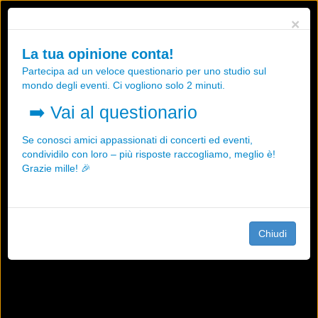
Utilizziamo i cookies, anche di "terze parti", per essere sicuri che tu
×
possa avere la migliore esperienza sul nostro sito.
Qualsiasi interazione e la prosecuzione della navigazione su questo
La tua opinione conta!
sito rappresenta un'accettazione della nostra politica sui cookies.
Partecipa ad un veloce questionario per uno studio sul
OK
Maggiori informazioni
mondo degli eventi. Ci vogliono solo 2 minuti.
➡️
Vai al questionario
Se conosci amici appassionati di concerti ed eventi,
condividilo con loro – più risposte raccogliamo, meglio è!
Grazie mille! 🎉
Chiudi