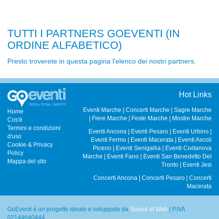
TUTTI I PARTNERS GOEVENTI (IN
ORDINE ALFABETICO)
Presto troverete in questa pagina l'elenco dei nostri partners.
Hot Links
Eventi Marche
|
Concerti Marche
|
Sagre Marche
Home
|
Fiere Marche
|
Feste Marche
|
Mostre Marche
Cos'è
Termini e condizioni
Eventi Ancona
|
Eventi Pesaro
|
Eventi Urbino
|
d'uso
Eventi Fermo
|
Eventi Macerata
|
Eventi Ascoli
Cookie & Privacy
Piceno
|
Eventi Senigallia
|
Eventi Civitanova
Policy
Marche
|
Eventi Fano
|
Eventi San Benedetto Del
Mappa del sito
Tronto
|
Eventi Jesi
Concerti Ancona
|
Concerti Pesaro
|
Concerti
Macerata
GoEventi è un progetto ideato e sviluppato da
Sound of Web
| P.IVA
02144640444