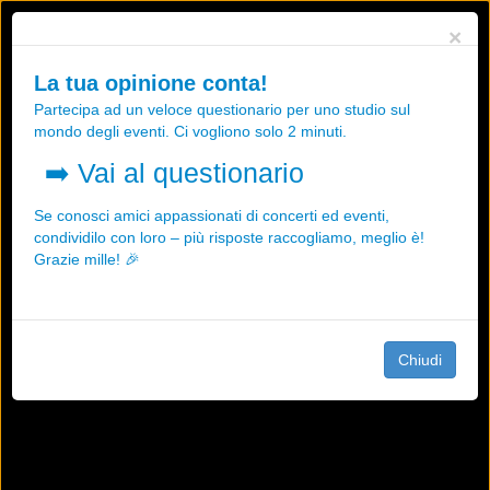
Utilizziamo i cookies, anche di "terze parti", per essere sicuri che tu
×
possa avere la migliore esperienza sul nostro sito.
Qualsiasi interazione e la prosecuzione della navigazione su questo
La tua opinione conta!
sito rappresenta un'accettazione della nostra politica sui cookies.
Partecipa ad un veloce questionario per uno studio sul
OK
Maggiori informazioni
mondo degli eventi. Ci vogliono solo 2 minuti.
➡️
Vai al questionario
Se conosci amici appassionati di concerti ed eventi,
condividilo con loro – più risposte raccogliamo, meglio è!
Grazie mille! 🎉
Chiudi