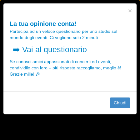
Utilizziamo i cookies, anche di "terze parti", per essere sicuri che tu
×
possa avere la migliore esperienza sul nostro sito.
Qualsiasi interazione e la prosecuzione della navigazione su questo
La tua opinione conta!
sito rappresenta un'accettazione della nostra politica sui cookies.
Partecipa ad un veloce questionario per uno studio sul
OK
Maggiori informazioni
mondo degli eventi. Ci vogliono solo 2 minuti.
➡️
Vai al questionario
Se conosci amici appassionati di concerti ed eventi,
condividilo con loro – più risposte raccogliamo, meglio è!
Grazie mille! 🎉
Chiudi