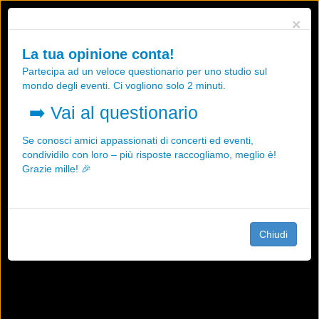
Utilizziamo i cookies, anche di "terze parti", per essere sicuri che tu
×
possa avere la migliore esperienza sul nostro sito.
Qualsiasi interazione e la prosecuzione della navigazione su questo
La tua opinione conta!
sito rappresenta un'accettazione della nostra politica sui cookies.
Partecipa ad un veloce questionario per uno studio sul
OK
Maggiori informazioni
mondo degli eventi. Ci vogliono solo 2 minuti.
➡️
Vai al questionario
Se conosci amici appassionati di concerti ed eventi,
condividilo con loro – più risposte raccogliamo, meglio è!
Grazie mille! 🎉
Chiudi