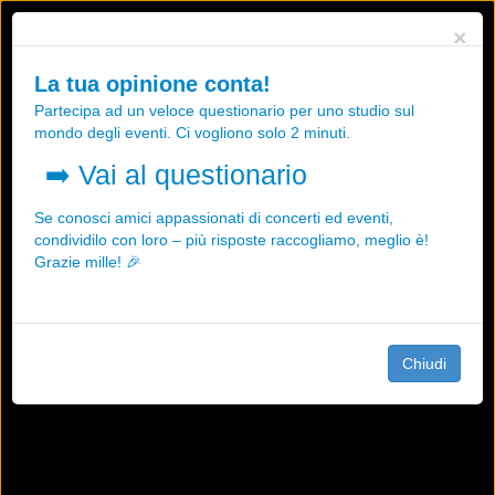
Utilizziamo i cookies, anche di "terze parti", per essere sicuri che tu
×
possa avere la migliore esperienza sul nostro sito.
Qualsiasi interazione e la prosecuzione della navigazione su questo
La tua opinione conta!
sito rappresenta un'accettazione della nostra politica sui cookies.
Partecipa ad un veloce questionario per uno studio sul
OK
Maggiori informazioni
mondo degli eventi. Ci vogliono solo 2 minuti.
➡️
Vai al questionario
Se conosci amici appassionati di concerti ed eventi,
condividilo con loro – più risposte raccogliamo, meglio è!
Grazie mille! 🎉
Chiudi