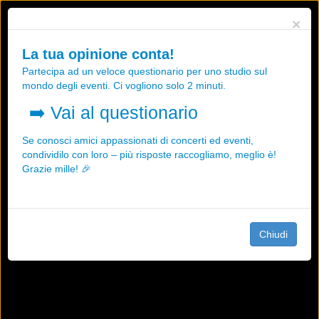
Utilizziamo i cookies, anche di "terze parti", per essere sicuri che tu
×
possa avere la migliore esperienza sul nostro sito.
Qualsiasi interazione e la prosecuzione della navigazione su questo
La tua opinione conta!
sito rappresenta un'accettazione della nostra politica sui cookies.
Partecipa ad un veloce questionario per uno studio sul
OK
Maggiori informazioni
mondo degli eventi. Ci vogliono solo 2 minuti.
➡️
Vai al questionario
Se conosci amici appassionati di concerti ed eventi,
condividilo con loro – più risposte raccogliamo, meglio è!
Grazie mille! 🎉
Chiudi