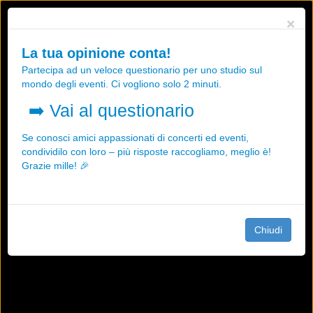
Utilizziamo i cookies, anche di "terze parti", per essere sicuri che tu
×
possa avere la migliore esperienza sul nostro sito.
Qualsiasi interazione e la prosecuzione della navigazione su questo
La tua opinione conta!
sito rappresenta un'accettazione della nostra politica sui cookies.
Partecipa ad un veloce questionario per uno studio sul
OK
Maggiori informazioni
mondo degli eventi. Ci vogliono solo 2 minuti.
➡️
Vai al questionario
Se conosci amici appassionati di concerti ed eventi,
condividilo con loro – più risposte raccogliamo, meglio è!
Grazie mille! 🎉
Chiudi