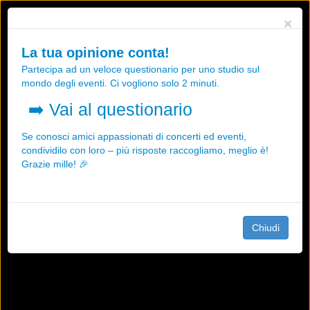
Utilizziamo i cookies, anche di "terze parti", per essere sicuri che tu
×
possa avere la migliore esperienza sul nostro sito.
Qualsiasi interazione e la prosecuzione della navigazione su questo
La tua opinione conta!
sito rappresenta un'accettazione della nostra politica sui cookies.
Partecipa ad un veloce questionario per uno studio sul
OK
Maggiori informazioni
mondo degli eventi. Ci vogliono solo 2 minuti.
➡️
Vai al questionario
Se conosci amici appassionati di concerti ed eventi,
condividilo con loro – più risposte raccogliamo, meglio è!
Grazie mille! 🎉
Chiudi