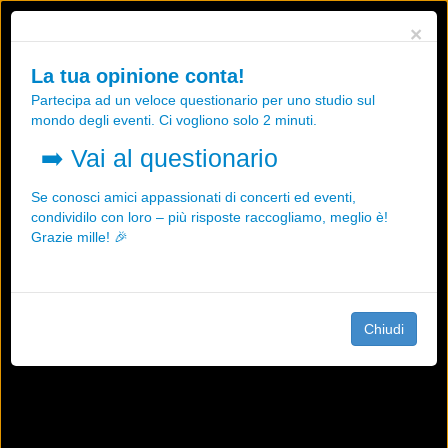
Utilizziamo i cookies, anche di "terze parti", per essere sicuri che tu
×
possa avere la migliore esperienza sul nostro sito.
Qualsiasi interazione e la prosecuzione della navigazione su questo
La tua opinione conta!
sito rappresenta un'accettazione della nostra politica sui cookies.
Partecipa ad un veloce questionario per uno studio sul
OK
Maggiori informazioni
mondo degli eventi. Ci vogliono solo 2 minuti.
➡️
Vai al questionario
Se conosci amici appassionati di concerti ed eventi,
condividilo con loro – più risposte raccogliamo, meglio è!
Grazie mille! 🎉
Chiudi