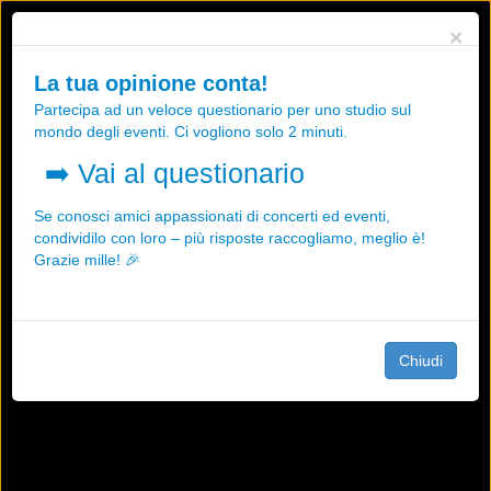
Utilizziamo i cookies, anche di "terze parti", per essere sicuri che tu
×
possa avere la migliore esperienza sul nostro sito.
Qualsiasi interazione e la prosecuzione della navigazione su questo
La tua opinione conta!
sito rappresenta un'accettazione della nostra politica sui cookies.
Partecipa ad un veloce questionario per uno studio sul
OK
Maggiori informazioni
mondo degli eventi. Ci vogliono solo 2 minuti.
➡️
Vai al questionario
Se conosci amici appassionati di concerti ed eventi,
condividilo con loro – più risposte raccogliamo, meglio è!
Grazie mille! 🎉
Chiudi