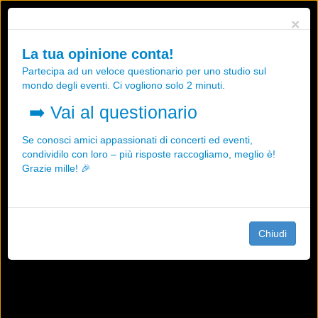
Utilizziamo i cookies, anche di "terze parti", per essere sicuri che tu
×
possa avere la migliore esperienza sul nostro sito.
Qualsiasi interazione e la prosecuzione della navigazione su questo
La tua opinione conta!
sito rappresenta un'accettazione della nostra politica sui cookies.
Partecipa ad un veloce questionario per uno studio sul
OK
Maggiori informazioni
mondo degli eventi. Ci vogliono solo 2 minuti.
➡️
Vai al questionario
Se conosci amici appassionati di concerti ed eventi,
condividilo con loro – più risposte raccogliamo, meglio è!
Grazie mille! 🎉
Chiudi