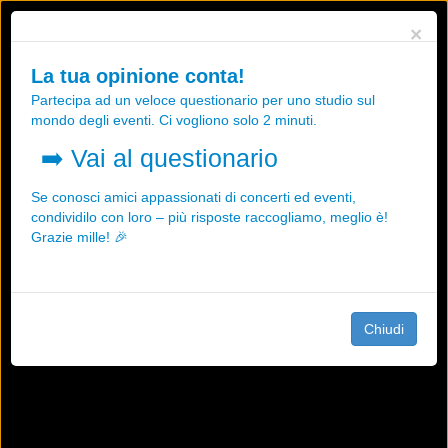
Utilizziamo i cookies, anche di "terze parti", per essere sicuri che tu
×
possa avere la migliore esperienza sul nostro sito.
Qualsiasi interazione e la prosecuzione della navigazione su questo
La tua opinione conta!
sito rappresenta un'accettazione della nostra politica sui cookies.
Partecipa ad un veloce questionario per uno studio sul
OK
Maggiori informazioni
mondo degli eventi. Ci vogliono solo 2 minuti.
➡️
Vai al questionario
Se conosci amici appassionati di concerti ed eventi,
condividilo con loro – più risposte raccogliamo, meglio è!
Grazie mille! 🎉
Chiudi