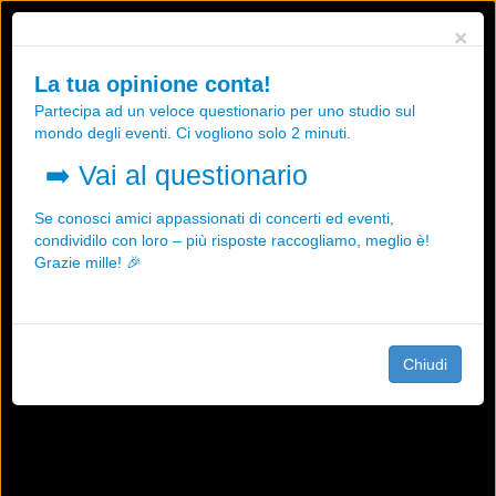
Utilizziamo i cookies, anche di "terze parti", per essere sicuri che tu
×
possa avere la migliore esperienza sul nostro sito.
Qualsiasi interazione e la prosecuzione della navigazione su questo
La tua opinione conta!
sito rappresenta un'accettazione della nostra politica sui cookies.
Partecipa ad un veloce questionario per uno studio sul
OK
Maggiori informazioni
mondo degli eventi. Ci vogliono solo 2 minuti.
➡️
Vai al questionario
Se conosci amici appassionati di concerti ed eventi,
condividilo con loro – più risposte raccogliamo, meglio è!
Grazie mille! 🎉
Chiudi