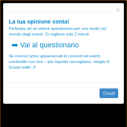
Utilizziamo i cookies, anche di "terze parti", per essere sicuri che tu
×
possa avere la migliore esperienza sul nostro sito.
Qualsiasi interazione e la prosecuzione della navigazione su questo
La tua opinione conta!
sito rappresenta un'accettazione della nostra politica sui cookies.
Partecipa ad un veloce questionario per uno studio sul
OK
Maggiori informazioni
mondo degli eventi. Ci vogliono solo 2 minuti.
➡️
Vai al questionario
Se conosci amici appassionati di concerti ed eventi,
condividilo con loro – più risposte raccogliamo, meglio è!
Grazie mille! 🎉
Chiudi